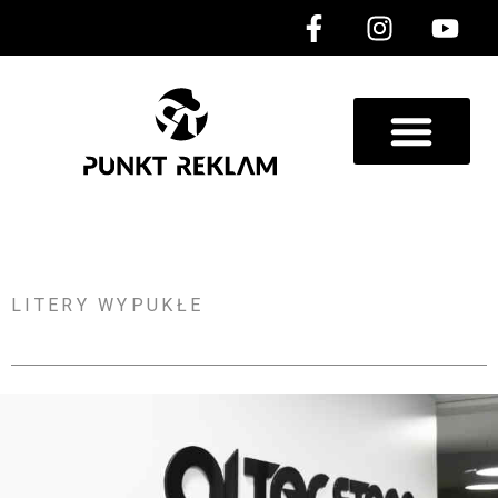
LITERY WYPUKŁE