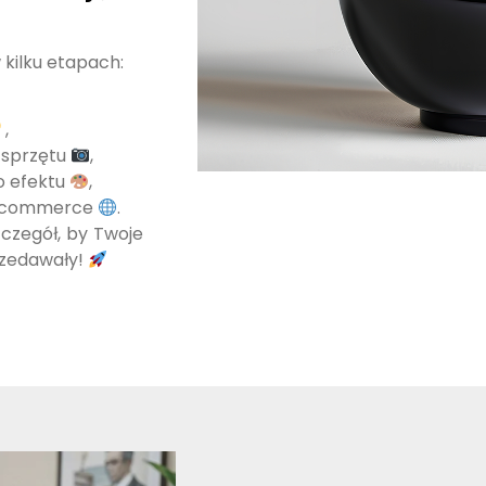
 kilku etapach:
,
y sprzętu
,
o efektu
,
 e-commerce
.
zczegół, by Twoje
rzedawały!