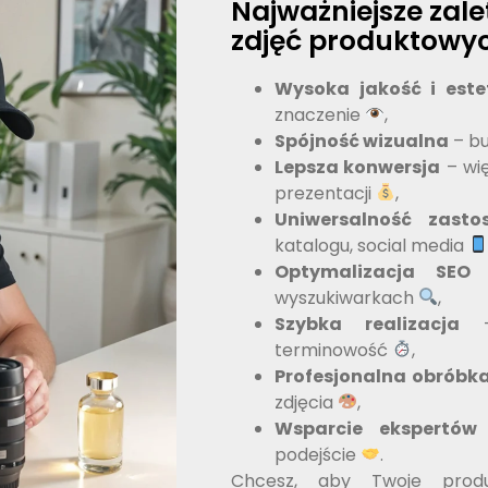
Najważniejsze zale
zdjęć produktowy
Wysoka jakość i este
znaczenie
,
Spójność wizualna
– bu
Lepsza konwersja
– wię
prezentacji
,
Uniwersalność zasto
katalogu, social media
Optymalizacja SEO
–
wyszukiwarkach
,
Szybka realizacja
– 
terminowość
,
Profesjonalna obróbk
zdjęcia
,
Wsparcie ekspertów
podejście
.
Chcesz, aby Twoje produk