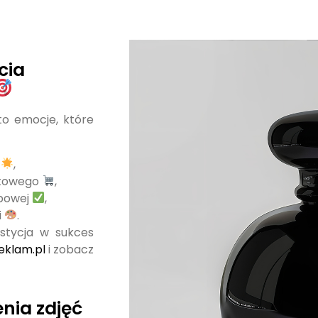
cia
to emocje, które
u
,
etowego
,
upowej
,
i
.
estycja w sukces
eklam.pl
i zobacz
nia zdjęć