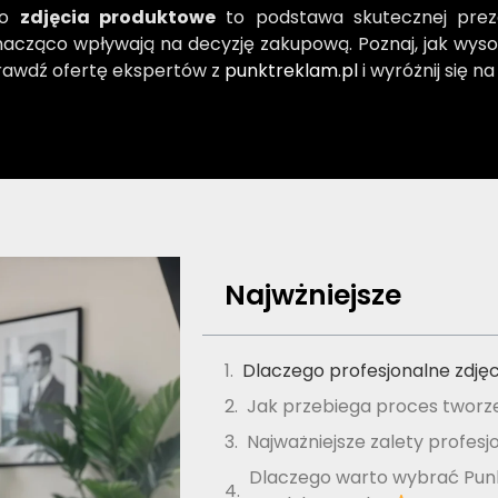
go
zdjęcia produktowe
to podstawa skutecznej prezen
znacząco wpływają na decyzję zakupową. Poznaj, jak wyso
prawdź ofertę ekspertów z
punktreklam.pl
i wyróżnij się n
Najwżniejsze
Dlaczego profesjonalne zdję
Jak przebiega proces tworz
Najważniejsze zalety profes
Dlaczego warto wybrać Punk