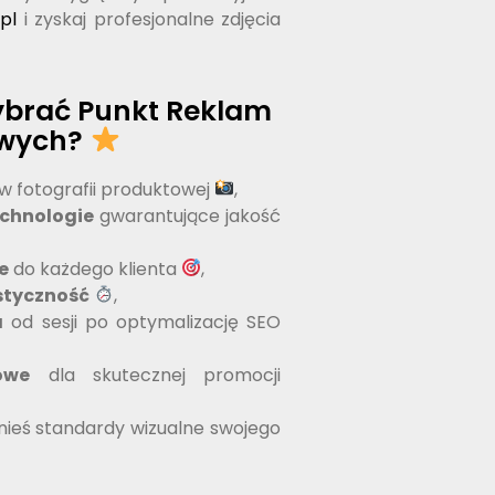
pl
i zyskaj profesjonalne zdjęcia
ybrać Punkt Reklam
owych?
w fotografii produktowej
,
echnologie
gwarantujące jakość
e
do każdego klienta
,
astyczność
,
a
od sesji po optymalizację SEO
owe
dla skutecznej promocji
nieś standardy wizualne swojego