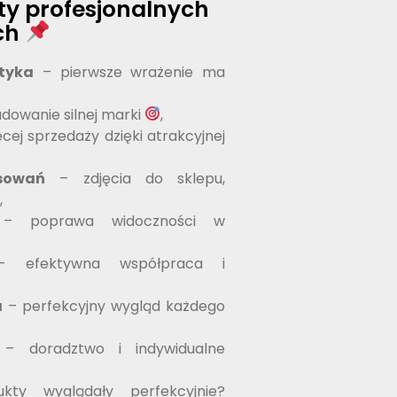
ty profesjonalnych
ch
tyka
– pierwsze wrażenie ma
dowanie silnej marki
,
cej sprzedaży dzięki atrakcyjnej
sowań
– zdjęcia do sklepu,
,
 poprawa widoczności w
efektywna współpraca i
a
– perfekcyjny wygląd każdego
– doradztwo i indywidualne
ty wyglądały perfekcyjnie?