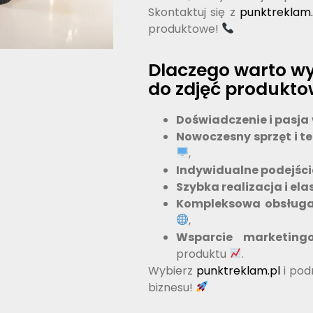
Skontaktuj się z
punktreklam.
produktowe!
Dlaczego warto w
do zdjęć produkt
Doświadczenie i pasja
Nowoczesny sprzęt i t
,
Indywidualne podejści
Szybka realizacja i el
Kompleksowa obsług
,
Wsparcie marketing
produktu
.
Wybierz
punktreklam.pl
i pod
biznesu!