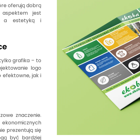
tóre oferują dobrą
 aspektem jest
m a estetyką i
ce
ylko grafika – to
ojektowanie logo
efektowne, jak i
zowe znaczenie.
z ekonomicznych
ie prezentują się
ogą być bardziej