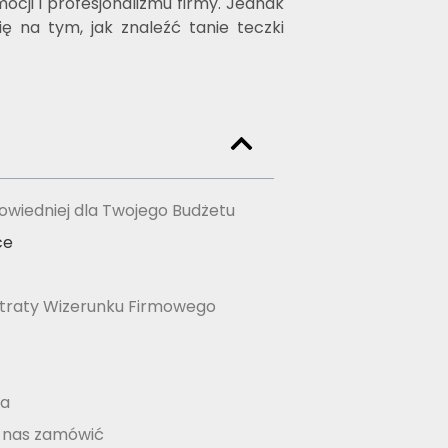
cji i profesjonalizmu firmy. Jednak
 na tym, jak znaleźć tanie teczki
wiedniej dla Twojego Budżetu
ce
traty Wizerunku Firmowego
ia
u nas zamówić