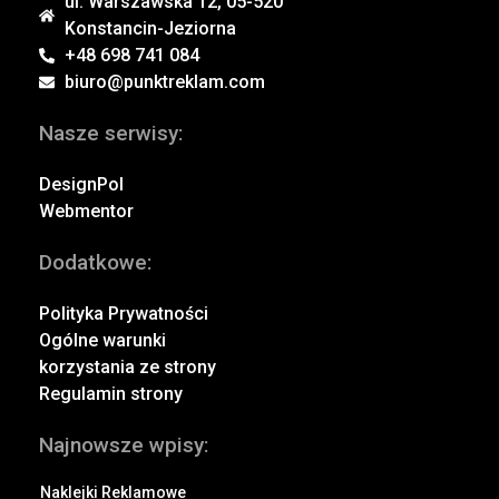
ul. Warszawska 12, 05-520
Konstancin-Jeziorna
+48 698 741 084
biuro@punktreklam.com
Nasze serwisy:
DesignPol
Webmentor
Dodatkowe:
Polityka Prywatności
Ogólne warunki
korzystania ze strony
Regulamin strony
Najnowsze wpisy:
Naklejki Reklamowe